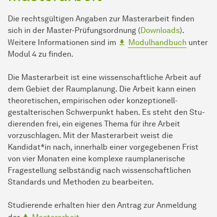
Die rechtsgültigen Angaben zur Masterarbeit finden
sich in der Master-Prüfungsordnung (
Downloads
).
Weitere In­for­ma­ti­onen sind im
Modulhandbuch
unter
Modul 4 zu finden.
Die Masterarbeit ist eine wis­sen­schaft­liche Arbeit auf
dem Gebiet der Raum­pla­nung. Die Arbeit kann einen
theoretischen, empirischen oder konzeptionell-
gestalterischen Schwerpunkt haben. Es steht den Stu­
die­ren­den frei, ein eigenes The­ma für ih­re Arbeit
vorzuschlagen. Mit der Masterarbeit weist die
Kandidat*in nach, innerhalb einer vorgegebenen Frist
von vier Monaten eine komplexe raumplanerische
Fragestellung selbständig nach wis­sen­schaft­lichen
Standards und Methoden zu bearbeiten.
Stu­die­ren­de erhalten hier den Antrag zur Anmeldung