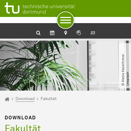
Zum Navigationspfad
Unterseiten von „Download“
Zur Navigation
Zum Schnellzugriff
Zum Fuß der Seite mit weiteren Services
Zum Inhalt
Zur Startseite
©
A
l
e
s
i
a
K
a
z
a
n
t
c
e
v
a​
/​
U
n
s
p
l
a
s
h
Sie sind hier:
Startseite
Download
Fakultät
DOWNLOAD
Fakultät