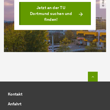
Jetzt an der TU
Dortmund suchen und
finden!
Zum Seit
Kontakt
Anfahrt