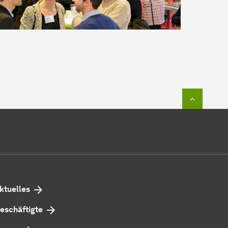
Zum Seit
ktuelles
eschäftigte