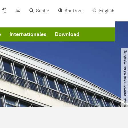
Suche
Kontrast
English
e
Internationales
Download
© Uwe Grützner​/​Fakultät Raumplanung