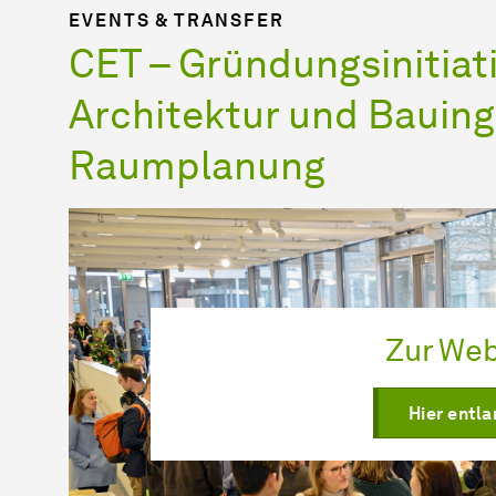
EVENTS & TRANSFER
CET – Gründungsinitiativ
Ar­chi­tek­tur und Bau­in­
Raum­pla­nung
Zur Web
Hier entla