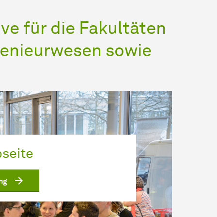
e für die Fa­kul­tä­ten
ge­ni­eur­we­sen sowie
seite
ng