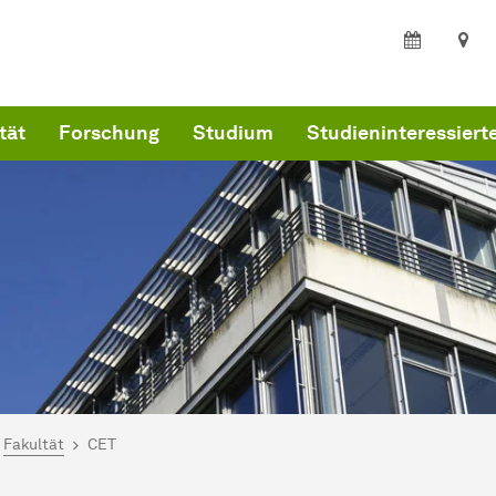
tät
Forschung
Studium
Studieninteressiert
ind hier:
artseite
Fakultät
CET