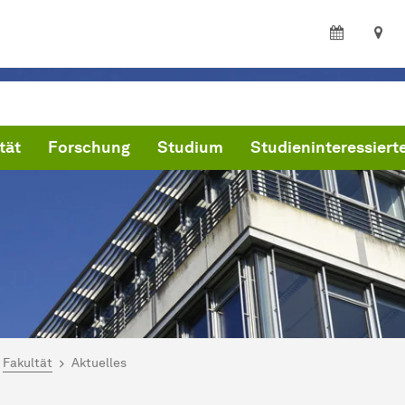
tät
Forschung
Studium
Studieninteressiert
ind hier:
artseite
Fakultät
Aktuelles