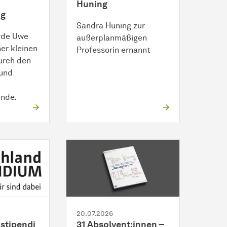
Huning
ng
Sandra Huning zur
urde Uwe
außerplanmäßigen
er kleinen
Professorin ernannt
urch den
 und
nde.
20.07.2026
stipendi
31 Absolvent:innen –