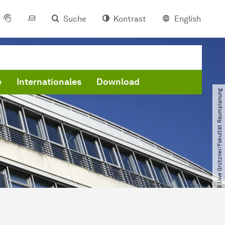
Suche
Kontrast
English
e
Internationales
Download
© Uwe Grützner​/​Fakultät Raumplanung