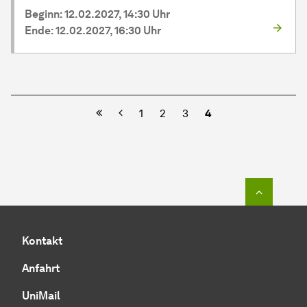
Beginn: 12.02.2027, 14:30 Uhr
Ende: 12.02.2027, 16:30 Uhr
Vorherige
1
2
3
4
Zum Seit
Kontakt
Anfahrt
UniMail