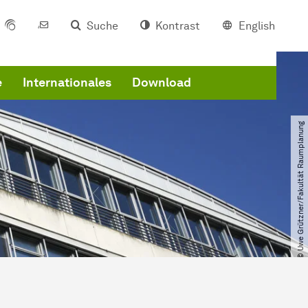
Suche
Kontrast
English
e
Internationales
Download
© Uwe Grützner​/​Fakultät Raumplanung