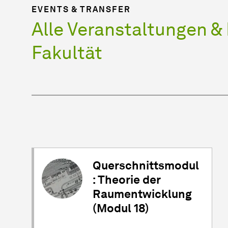
EVENTS & TRANSFER
Alle
Ver­an­stal­tun­gen
& 
Fakultät
Querschnittsmodul
: Theorie der
Raumentwicklung
(Modul 18)