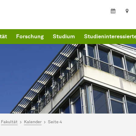
tät
Forschung
Studium
Studieninteressiert
ind hier:
artseite
Fakultät
Kalender
Seite 4