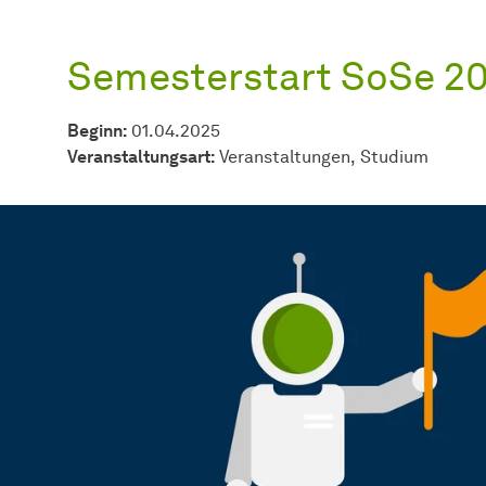
Semesterstart SoSe 2
Beginn:
01.04.2025
Veran­stal­tungs­art:
Ver­an­stal­tun­gen
Studium