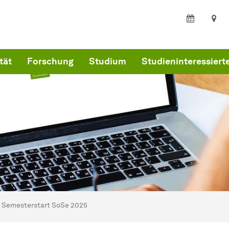
tät
Forschung
Studium
Studieninteressiert
ind hier:
artseite
Semesterstart SoSe 2025