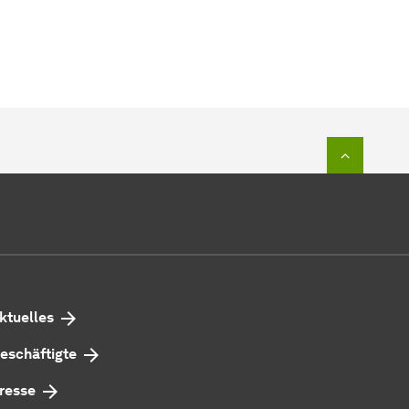
Zum Seit
ktuelles
eschäftigte
resse