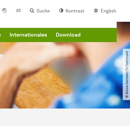
Suche
Kontrast
English
e
Internationales
Download
© Aliona Kardash​/​TU Dortmund