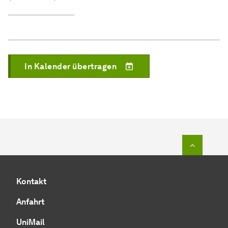
In Kalender übertragen
Zum Seit
Kontakt
Anfahrt
UniMail