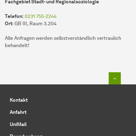
Fachgebiet Stadt- und
Regional­soziologie
Telefon:
0231 755-2244
Ort:
GB III, Raum 3.204
Alle Anfragen werden selbstverständlich vertraulich
behandelt!
Zum Seit
Kontakt
Anfahrt
UniMail